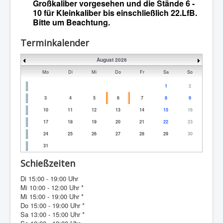
Großkaliber vorgesehen und die Stände 6 -
10 für Kleinkaliber bis einschließlich 22.LfB.
Bitte um Beachtung.
Terminkalender
August 2026
Mo
Di
Mi
Do
Fr
Sa
So
1
2
3
4
5
6
7
8
9
10
11
12
13
14
15
16
17
18
19
20
21
22
23
24
25
26
27
28
29
30
31
Schießzeiten
Di 15:00 - 19:00 Uhr
Mi 10:00 - 12:00 Uhr *
Mi 15:00 - 19:00 Uhr *
Do 15:00 - 19:00 Uhr *
Sa 13:00 - 15:00 Uhr *