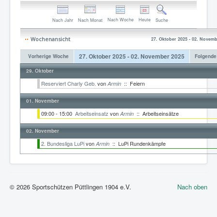
Nach Woche
Heute
Nach Jahr
Nach Monat
Suche
Wochenansicht
27. Oktober 2025 - 02. Novem
27. Oktober 2025 - 02. November 2025
Vorherige Woche
Folgend
29. Oktober
Reserviert Charly Geb.
von
:: Feiern
Armin
01. November
09:00 - 15:00
Arbeitseinsatz
von
:: Arbeitseinsätze
Armin
02. November
2. Bundesliga LuPi
von
:: LuPi Rundenkämpfe
Armin
© 2026 Sportschützen Püttlingen 1904 e.V.
Nach oben