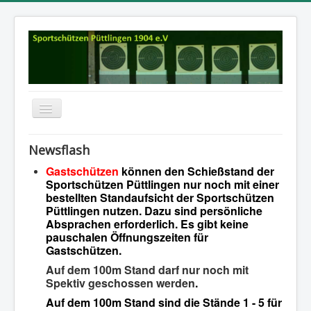
Navigation
an/aus
Startseite
Newsflash
Aktuelles
Gastschützen
können den Schießstand der
Sportschützen Püttlingen nur noch mit einer
RK: Termine und Ergebnisse
bestellten Standaufsicht der Sportschützen
Püttlingen nutzen. Dazu sind persönliche
Dokumente
Absprachen erforderlich. Es gibt keine
pauschalen Öffnungszeiten für
Über uns
Gastschützen.
Impressum
Auf dem 100m Stand darf nur noch mit
Spektiv geschossen werden
.
Kontakte
Auf dem 100m Stand sind die Stände 1 - 5 für
Chronik