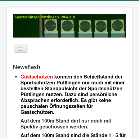
Navigation
an/aus
Startseite
Newsflash
Aktuelles
Gastschützen
können den Schießstand der
Sportschützen Püttlingen nur noch mit einer
RK: Termine und Ergebnisse
bestellten Standaufsicht der Sportschützen
Püttlingen nutzen. Dazu sind persönliche
Dokumente
Absprachen erforderlich. Es gibt keine
pauschalen Öffnungszeiten für
Über uns
Gastschützen.
Impressum
Auf dem 100m Stand darf nur noch mit
Spektiv geschossen werden
.
Kontakte
Auf dem 100m Stand sind die Stände 1 - 5 für
Chronik