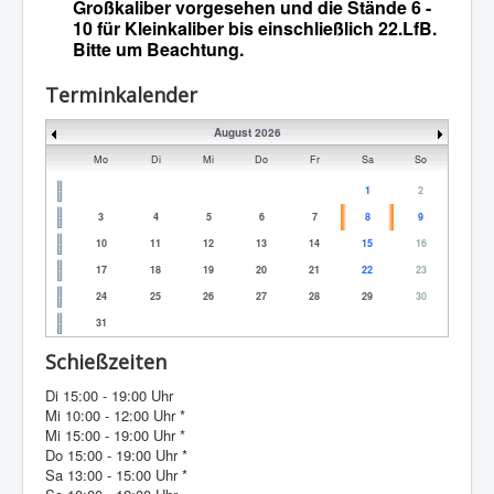
Großkaliber vorgesehen und die Stände 6 -
10 für Kleinkaliber bis einschließlich 22.LfB.
Bitte um Beachtung.
Terminkalender
August 2026
Mo
Di
Mi
Do
Fr
Sa
So
1
2
3
4
5
6
7
8
9
10
11
12
13
14
15
16
17
18
19
20
21
22
23
24
25
26
27
28
29
30
31
Schießzeiten
Di 15:00 - 19:00 Uhr
Mi 10:00 - 12:00 Uhr *
Mi 15:00 - 19:00 Uhr *
Do 15:00 - 19:00 Uhr *
Sa 13:00 - 15:00 Uhr *