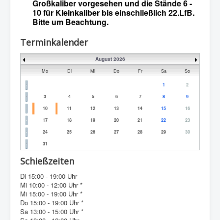
Großkaliber vorgesehen und die Stände 6 -
10 für Kleinkaliber bis einschließlich 22.LfB.
Bitte um Beachtung.
Terminkalender
August 2026
Mo
Di
Mi
Do
Fr
Sa
So
1
2
3
4
5
6
7
8
9
10
11
12
13
14
15
16
17
18
19
20
21
22
23
24
25
26
27
28
29
30
31
Schießzeiten
Di 15:00 - 19:00 Uhr
Mi 10:00 - 12:00 Uhr *
Mi 15:00 - 19:00 Uhr *
Do 15:00 - 19:00 Uhr *
Sa 13:00 - 15:00 Uhr *