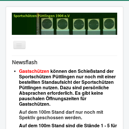
Navigation
an/aus
Startseite
Newsflash
Aktuelles
Gastschützen
können den Schießstand der
Sportschützen Püttlingen nur noch mit einer
RK: Termine und Ergebnisse
bestellten Standaufsicht der Sportschützen
Püttlingen nutzen. Dazu sind persönliche
Dokumente
Absprachen erforderlich. Es gibt keine
pauschalen Öffnungszeiten für
Über uns
Gastschützen.
Impressum
Auf dem 100m Stand darf nur noch mit
Spektiv geschossen werden
.
Kontakte
Auf dem 100m Stand sind die Stände 1 - 5 für
Chronik